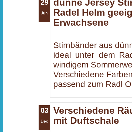
dünne Jersey Sti
29
Radel Helm geeig
Jun
Erwachsene
Stirnbänder aus dünn
ideal unter dem Ra
windigem Sommerwet
Verschiedene Farben
passend zum Radl Ou
Verschiedene Rä
03
mit Duftschale
Dec