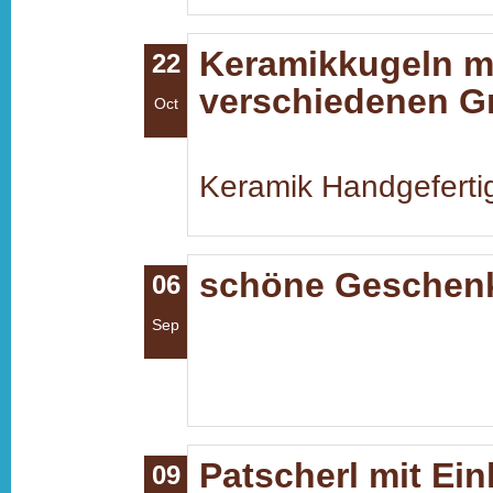
Keramikkugeln mit
22
verschiedenen Gr
Oct
Keramik Handgefertigt
schöne Geschenk
06
Sep
Patscherl mit Ei
09