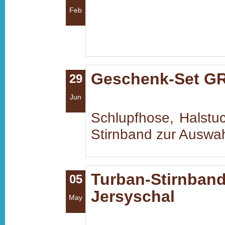
Feb
Geschenk-Set GR
29
Jun
Schlupfhose, Halstu
Stirnband zur Auswa
Turban-Stirnban
05
Jersyschal
May