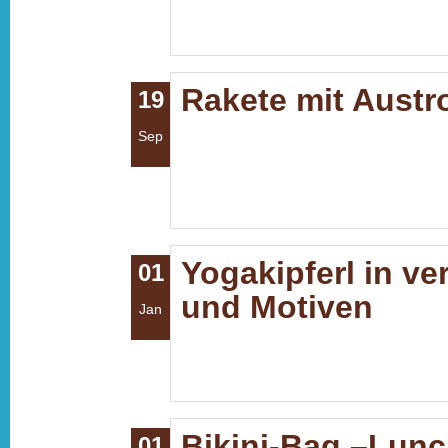
Rakete mit Austr
19
Sep
Yogakipferl in v
01
und Motiven
Jan
Bikini-Bag –Lunc
01